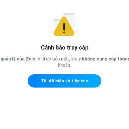
Cảnh báo truy cập
quản lý của Zalo
. Vì lí do bảo mật, lưu ý
không cung cấp thông
khoản.
Tôi đã hiểu và tiếp tục