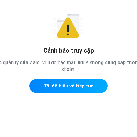
Cảnh báo truy cập
 quản lý của Zalo
. Vì lí do bảo mật, lưu ý
không cung cấp thôn
khoản.
Tôi đã hiểu và tiếp tục